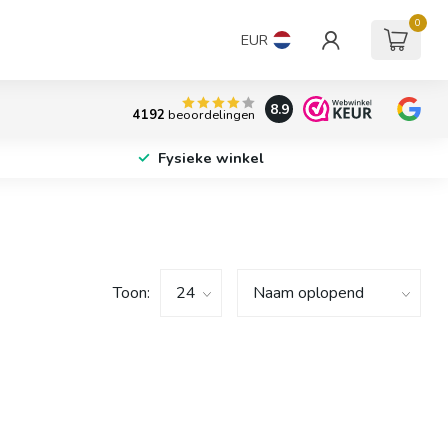
0
EUR
8.9
4192
beoordelingen
Fysieke winkel
Toon: