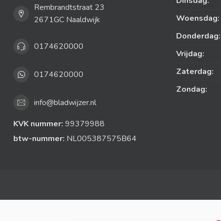
Dinsdag:
Rembrandtstraat 23
Woensdag:
2671GC Naaldwijk
Donderdag:
0174620000
Vrijdag:
Zaterdag:
0174620000
Zondag:
info@bladwijzer.nl
KVK nummer:
99379988
btw-nummer:
NL005387575B64