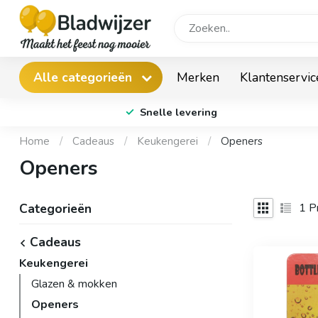
Merken
Klantenservic
Alle categorieën
Snelle levering
Home
/
Cadeaus
/
Keukengerei
/
Openers
Openers
1
Pr
Categorieën
Cadeaus
Keukengerei
Glazen & mokken
Openers