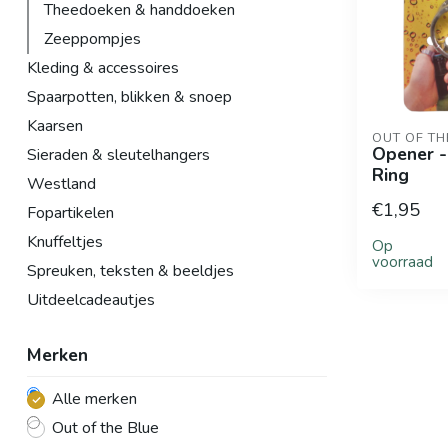
Theedoeken & handdoeken
Zeeppompjes
Kleding & accessoires
Spaarpotten, blikken & snoep
Kaarsen
OUT OF TH
Opener -
Sieraden & sleutelhangers
Ring
Westland
€1,95
Fopartikelen
Knuffeltjes
Op
voorraad
Spreuken, teksten & beeldjes
Uitdeelcadeautjes
Merken
Alle merken
Out of the Blue