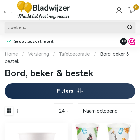
0
MENU
Groot assortiment
Fysieke 
8.9
Home
/
Versiering
/
Tafeldecoratie
/
Bord, beker &
bestek
Bord, beker & bestek
Filters