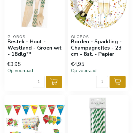
GLOBOS
GLOBOS
Bestek - Hout -
Borden - Sparkling -
Westland - Groen wit
Champagnefles - 23
- 18dlg**
cm - 8st. - Papier
€3,95
€4,95
Op voorraad
Op voorraad