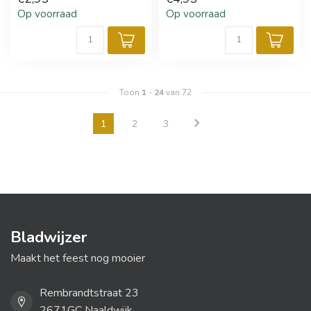
Op voorraad
Op voorraad
Toon
1
-
24
van 72
1
2
3
Bladwijzer
Maakt het feest nog mooier
Rembrandtstraat 23
2671GC Naaldwijk