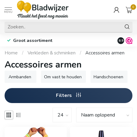
0
MENU
Groot assortiment
Fysieke 
8.9
Home
/
Verkleden & schminken
/
Accessoires armen
Accessoires armen
Armbanden
Om vast te houden
Handschoenen
Filters