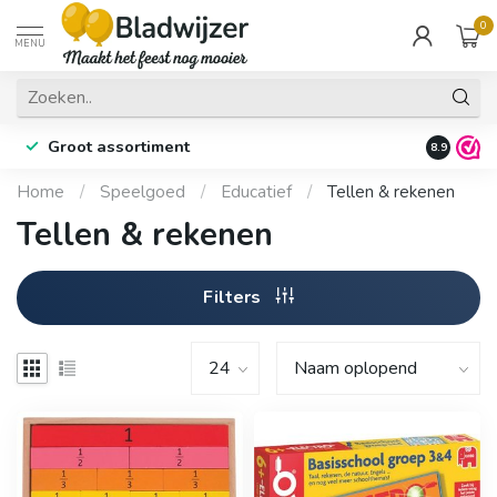
0
MENU
Groot assortiment
Fysieke 
8.9
Home
/
Speelgoed
/
Educatief
/
Tellen & rekenen
Tellen & rekenen
Filters