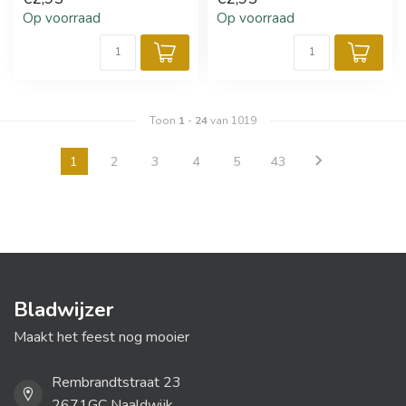
Op voorraad
Op voorraad
Toon
1
-
24
van 1019
1
2
3
4
5
43
Bladwijzer
Maakt het feest nog mooier
Rembrandtstraat 23
2671GC Naaldwijk