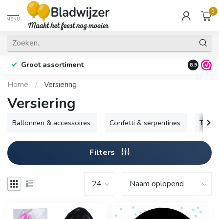
0
MENU
Groot assortiment
Fysieke 
8.9
Home
/
Versiering
Versiering
Ballonnen & accessoires
Confetti & serpentines
Tafel
Filters