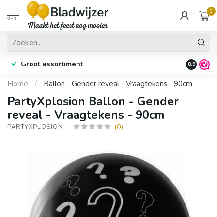
0
MENU
Groot assortiment
Fysieke 
8.9
Home
/
Ballon - Gender reveal - Vraagtekens - 90cm
PartyXplosion Ballon - Gender
reveal - Vraagtekens - 90cm
(0)
PARTYXPLOSION