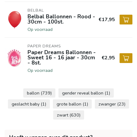
BELBAL
Belbal Ballonnen - Rood -
€17,95
30cm - 100st.
Op voorraad
PAPER DREAMS
Paper Dreams Ballonnen -
Sweet 16 - 16 jaar - 30cm
€2,95
- 8st.
Op voorraad
ballon
(739)
gender reveal ballon
(1)
geslacht baby
(1)
grote ballon
(1)
zwanger
(23)
zwart
(630)