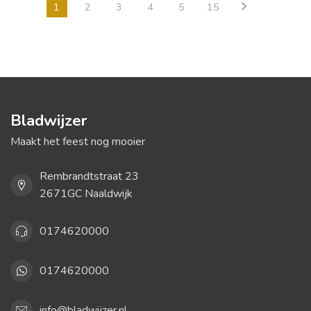
1
2
3
4
5
15
Bladwijzer
Maakt het feest nog mooier
Rembrandtstraat 23
2671GC Naaldwijk
0174620000
0174620000
info@bladwijzer.nl