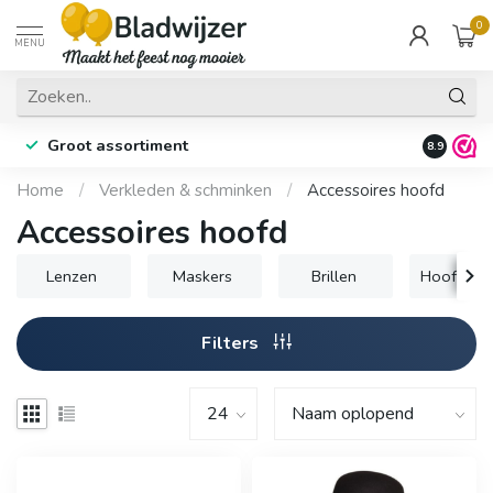
0
MENU
Groot assortiment
Fysieke 
8.9
Home
/
Verkleden & schminken
/
Accessoires hoofd
Accessoires hoofd
Lenzen
Maskers
Brillen
Hoofddek
Filters