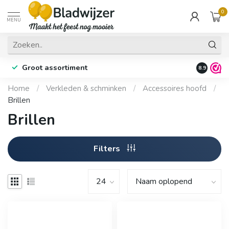
0
MENU
Groot assortiment
Fysieke 
8.9
Home
/
Verkleden & schminken
/
Accessoires hoofd
/
Brillen
Brillen
Filters