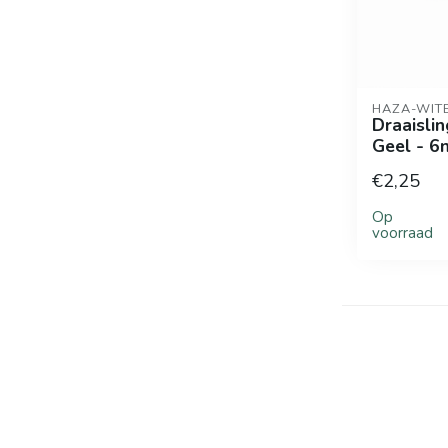
HAZA-WIT
Draaislin
Geel - 6
€2,25
Op
voorraad