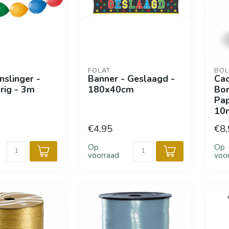
FOLAT
BOL
nslinger -
Banner - Geslaagd -
Cad
rig - 3m
180x40cm
Bor
Pap
10
€4,95
€8,
Op
Op
voorraad
voo