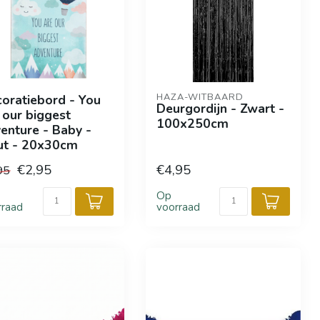
HAZA-WITBAARD
oratiebord - You
Deurgordijn - Zwart -
 our biggest
100x250cm
enture - Baby -
ut - 20x30cm
€2,95
€4,95
95
Op
rraad
voorraad