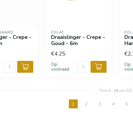
BAARD
FOLAT
FOL
ger - Crepe -
Draaislinger - Crepe -
Dra
m
Goud - 6m
Har
€4,25
€2,
Op
Op
voorraad
voo
Toon
1
-
24
van 322
1
2
3
4
5