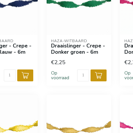
BAARD
HAZA-WITBAARD
HAZ
ger - Crepe -
Draaislinger - Crepe -
Dra
blauw - 6m
Donker groen - 6m
Don
€2,25
€2,
Op
Op
voorraad
voo