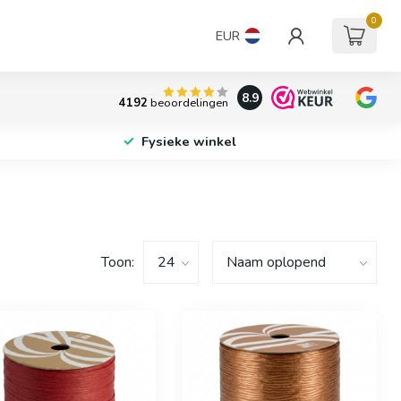
0
EUR
8.9
4192
beoordelingen
Fysieke winkel
Toon: