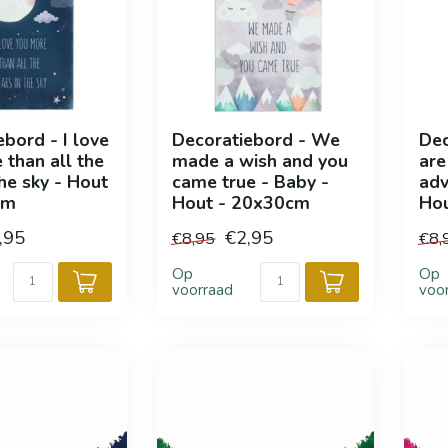
bord - I love
Decoratiebord - We
Dec
 than all the
made a wish and you
are
the sky - Hout
came true - Baby -
adv
cm
Hout - 20x30cm
Ho
,95
€2,95
€8,95
€8,
Op
Op
voorraad
voo