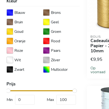
Kleur
Blauw
Brons
Bruin
Geel
Goud
Groen
BOLIS
Cadeauli
Oranje
Rood
Papier -
Roze
Paars
10mm
€9,95
Wit
Zilver
Op
Zwart
Multicolor
voorraad
Prijs
Min
Max