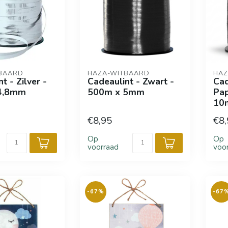
BAARD
HAZA-WITBAARD
HAZ
t - Zilver -
Cadeaulint - Zwart -
Cad
4,8mm
500m x 5mm
Pap
10
€8,95
€8,
Op
Op
voorraad
voo
-67%
-67