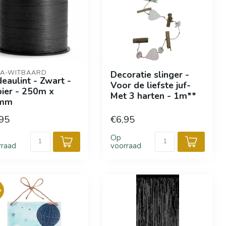
A-WITBAARD
Decoratie slinger -
eaulint - Zwart -
Voor de liefste juf-
ier - 250m x
Met 3 harten - 1m**
mm
95
€6,95
Op
rraad
voorraad
%