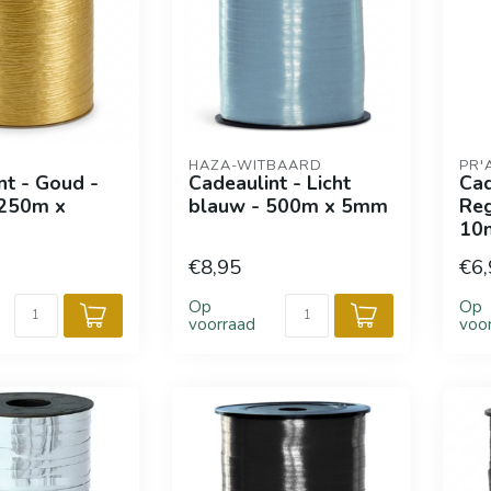
HAZA-WITBAARD
PR'
nt - Goud -
Cadeaulint - Licht
Cad
 250m x
blauw - 500m x 5mm
Re
10
€8,95
€6,
Op
Op
voorraad
voo