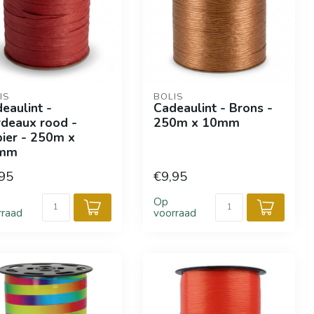
IS
BOLIS
eaulint -
Cadeaulint - Brons -
deaux rood -
250m x 10mm
ier - 250m x
mm
95
€9,95
Op
rraad
voorraad