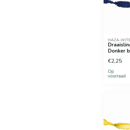
HAZA-WIT
Draaislin
Donker 
€2,25
Op
voorraad