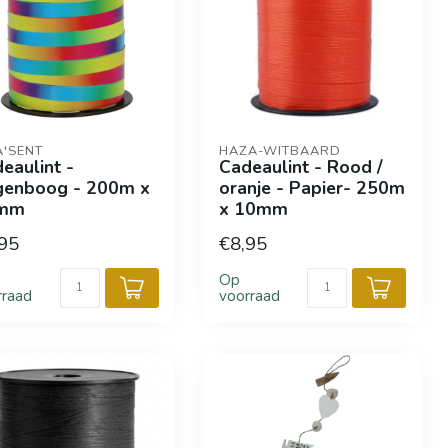
A'SENT
HAZA-WITBAARD
eaulint -
Cadeaulint - Rood /
genboog - 200m x
oranje - Papier- 250m
mm
x 10mm
95
€8,95
Op
rraad
voorraad