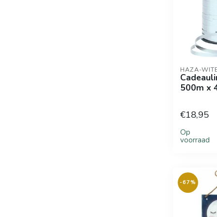
HAZA-WIT
Cadeaulin
500m x 
€18,95
Op
voorraad
-67%