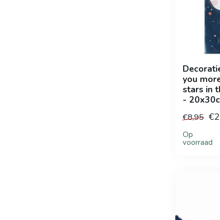
Decoratie
you more
stars in 
- 20x30
€2
€8,95
Op
voorraad