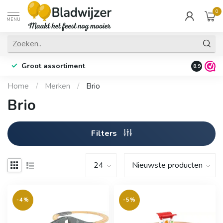
0
MENU
Groot assortiment
Fysieke 
8.9
Home
/
Merken
/
Brio
Brio
Filters
-4%
-5%