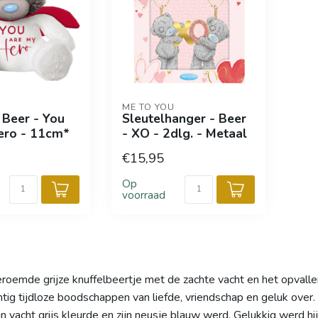
ME TO YOU
 Beer - You
Sleutelhanger - Beer
ero - 11cm*
- XO - 2dlg. - Metaal
€15,95
Op
voorraad
oemde grijze knuffelbeertje met de zachte vacht en het opvalle
tig tijdloze boodschappen van liefde, vriendschap en geluk over. 
n vacht grijs kleurde en zijn neusje blauw werd. Gelukkig werd hi