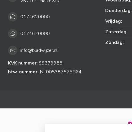
Woensdag:
2671GC Naaldwijk
Donderdag:
0174620000
Vrijdag:
Zaterdag:
0174620000
Zondag:
info@bladwijzer.nl
KVK nummer:
99379988
btw-nummer:
NL005387575B64