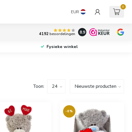
0
EUR
8.9
4192
beoordelingen
Fysieke winkel
Toon:
-6%