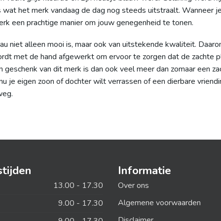
s wat het merk vandaag de dag nog steeds uitstraalt. Wanneer j
merk een prachtige manier om jouw genegenheid te tonen.
deau niet alleen mooi is, maar ook van uitstekende kwaliteit. Da
ordt met de hand afgewerkt om ervoor te zorgen dat de zachte plu
n geschenk van dit merk is dan ook veel meer dan zomaar een zac
nu je eigen zoon of dochter wilt verrassen of een dierbare vrien
weg.
tijden
Informatie
13.00 - 17.30
Over ons
Algemene voorwaarden
9.00 - 17.30
Disclaimer