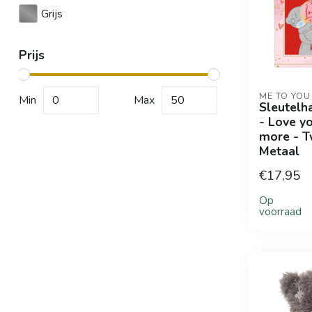
Grijs
Prijs
ME TO YOU
Min
Max
Sleutelh
- Love yo
more - T
Metaal
€17,95
Op
voorraad