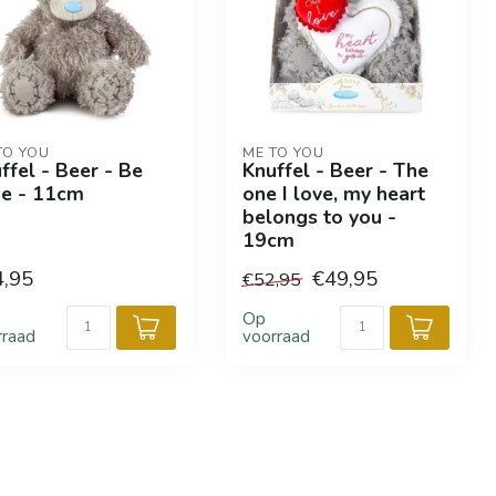
TO YOU
ME TO YOU
ffel - Beer - Be
Knuffel - Beer - The
e - 11cm
one I love, my heart
belongs to you -
19cm
4,95
€49,95
€52,95
Op
rraad
voorraad