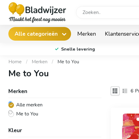
Merken
Klantenservic
Alle categorieën
Snelle levering
Home
/
Merken
/
Me to You
Me to You
6
Pr
Merken
Alle merken
Me to You
Kleur