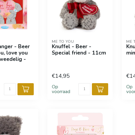
ME TO YOU
ME 
anger - Beer
Knuffel - Beer -
Knu
u, love you
Special friend - 11cm
min
weedelig -
€14,95
€1
Op
Op
voorraad
voo