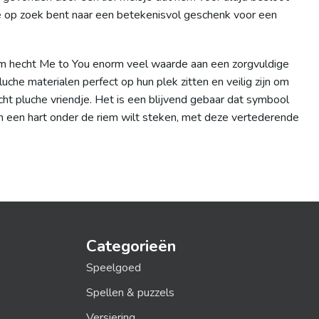
e op zoek bent naar een betekenisvol geschenk voor een
arom hecht Me to You enorm veel waarde aan een zorgvuldige
che materialen perfect op hun plek zitten en veilig zijn om
ht pluche vriendje. Het is een blijvend gebaar dat symbool
din een hart onder de riem wilt steken, met deze vertederende
Categorieën
Speelgoed
Spellen & puzzels
Versiering