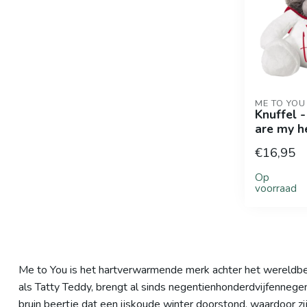
ME TO YOU
Knuffel -
are my h
€16,95
Op
voorraad
Me to You is het hartverwarmende merk achter het wereldber
als Tatty Teddy, brengt al sinds negentienhonderdvijfennegen
bruin beertje dat een ijskoude winter doorstond, waardoor zij