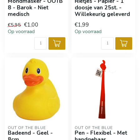
Mondmasker - OOTB
Rietjes - Papier - 1
8 - Barok - Niet
doosje van 25st. -
medisch
Willekeurig geleverd
€1,00
€1,99
€5,95
Op voorraad
Op voorraad
OUT OF THE BLUE
OUT OF THE BLUE
Badeend - Geel -
Pen - Flexibel - Met
8cm
handgebaar