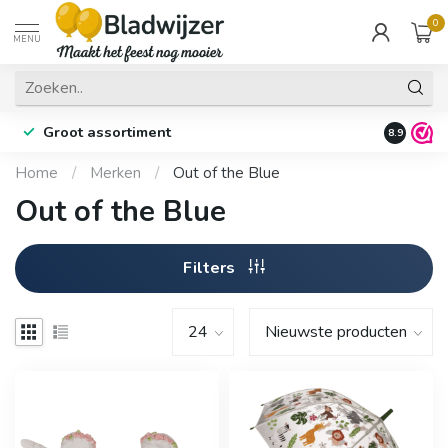
0
MENU
Groot assortiment
Fysieke 
8.9
Home
/
Merken
/
Out of the Blue
Out of the Blue
Filters