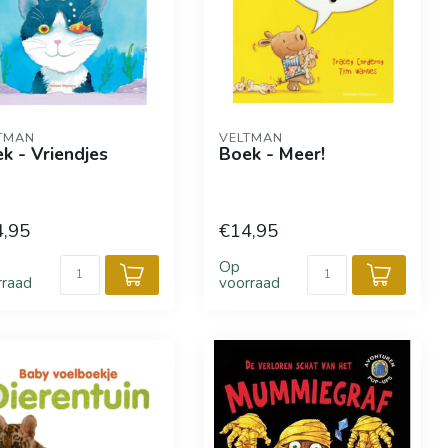
TMAN
VELTMAN
k - Vriendjes
Boek - Meer!
4,95
€14,95
Op
rraad
voorraad