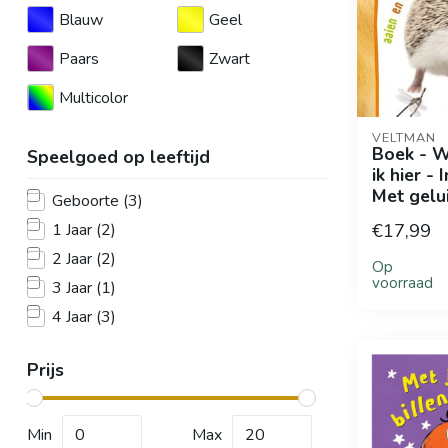
Blauw
Geel
Paars
Zwart
Multicolor
VELTMAN
Boek - W
Speelgoed op leeftijd
ik hier - 
Met gelu
Geboorte
(3)
€17,99
1 Jaar
(2)
2 Jaar
(2)
Op
voorraad
3 Jaar
(1)
4 Jaar
(3)
Prijs
Min
Max