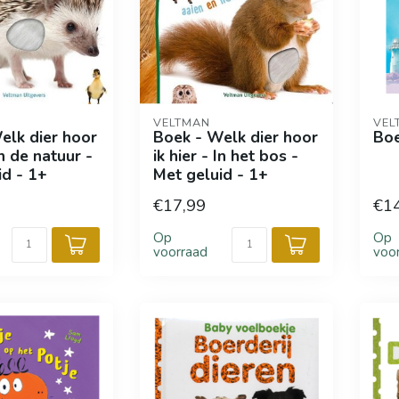
VELTMAN
VEL
elk dier hoor
Boek - Welk dier hoor
Boe
In de natuur -
ik hier - In het bos -
id - 1+
Met geluid - 1+
€17,99
€1
Op
Op
voorraad
voo