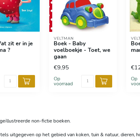
VELTMAN
VEL
t zit er in je
Boek - Baby
Boe
ma ?
voelboekje - Toet, we
ma
gaan
€9,95
€1
Op
Op
voorraad
voo
geïllustreerde non-fictie boeken.
ls uitgegeven op het gebied van koken, tuin & natuur, dieren, hobb