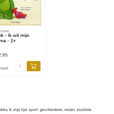
TMAN
k - Ik wil mijn
ma - 2+
2,95
rraad
y & vrije tijd, sport, geschiedenis, reizen, esoterie,