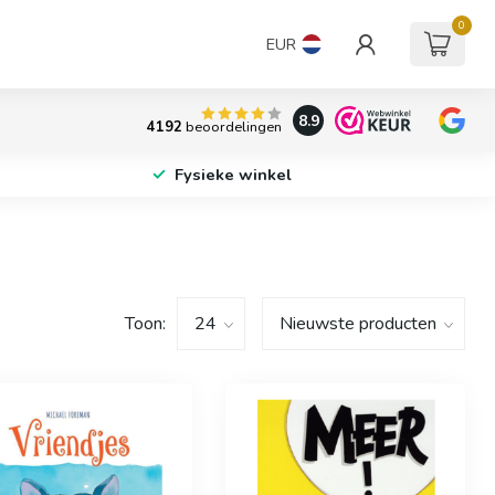
0
EUR
8.9
4192
beoordelingen
Fysieke winkel
Toon: