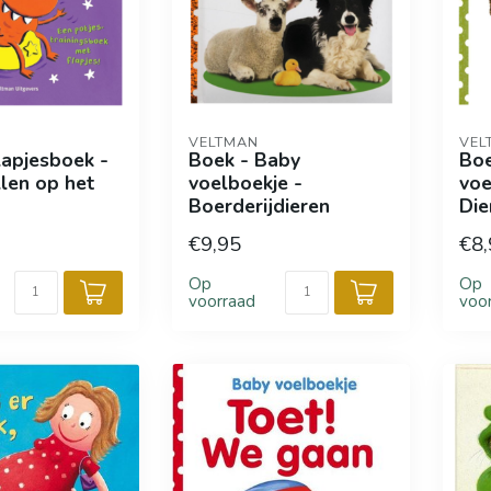
VELTMAN
VEL
lapjesboek -
Boek - Baby
Boe
llen op het
voelboekje -
voe
Boerderijdieren
Die
€9,95
€8,
Op
Op
voorraad
voo