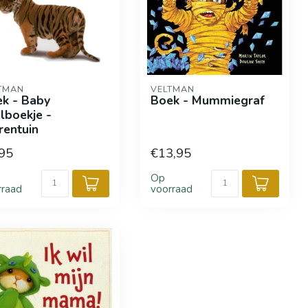
TMAN
VELTMAN
k - Baby
Boek - Mummiegraf
lboekje -
rentuin
95
€13,95
Op
rraad
voorraad