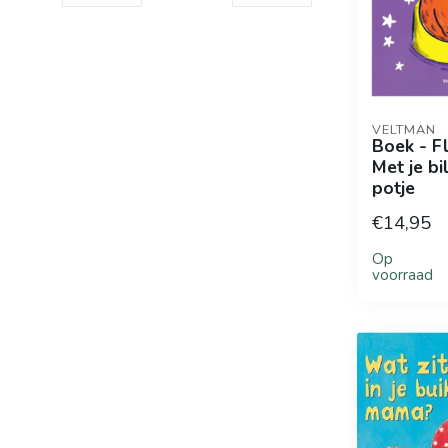
VELTMAN
Boek - F
Met je bi
potje
€14,95
Op
voorraad