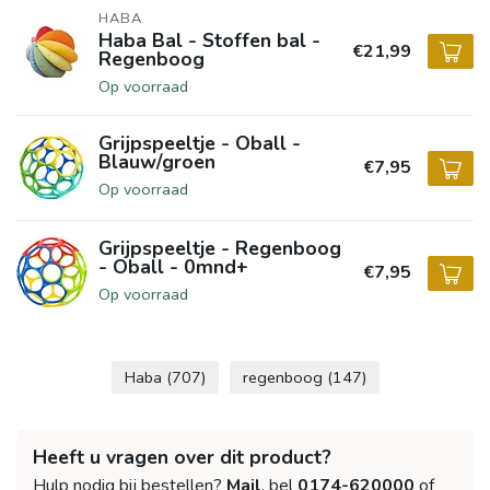
HABA
Haba Bal - Stoffen bal -
€21,99
Regenboog
Op voorraad
Grijpspeeltje - Oball -
Blauw/groen
€7,95
Op voorraad
Grijpspeeltje - Regenboog
- Oball - 0mnd+
€7,95
Op voorraad
Haba
(707)
regenboog
(147)
Heeft u vragen over dit product?
Hulp nodig bij bestellen?
Mail
, bel
0174-620000
of