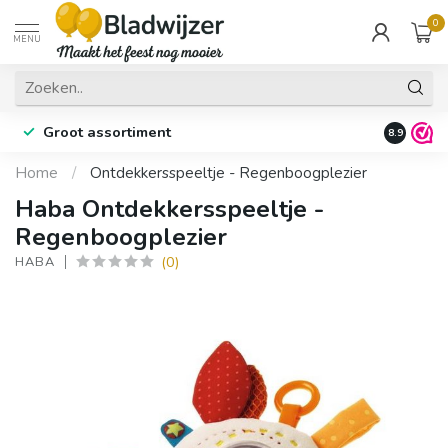
0
MENU
Groot assortiment
Fysieke 
8.9
Home
/
Ontdekkersspeeltje - Regenboogplezier
Haba Ontdekkersspeeltje -
Regenboogplezier
(0)
HABA