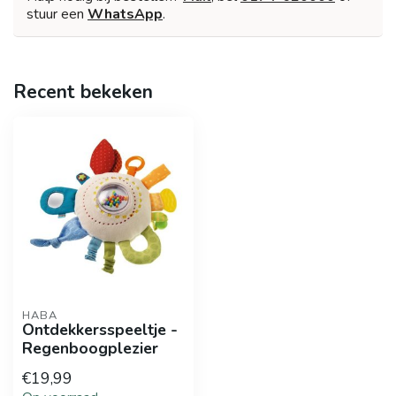
stuur een
WhatsApp
.
Recent bekeken
HABA
Ontdekkersspeeltje -
Regenboogplezier
€19,99