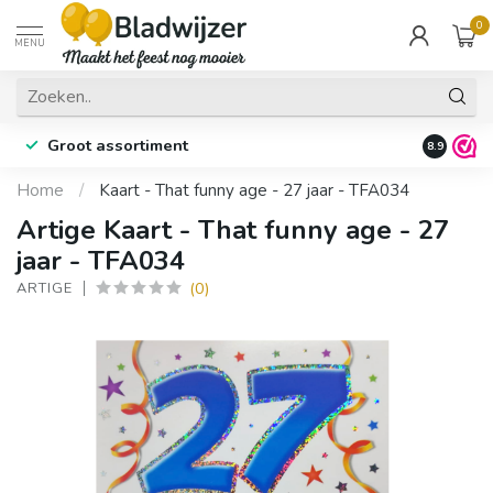
0
MENU
Groot assortiment
Fysieke 
8.9
Home
/
Kaart - That funny age - 27 jaar - TFA034
Artige Kaart - That funny age - 27
jaar - TFA034
(0)
ARTIGE