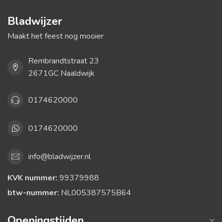
Bladwijzer
Maakt het feest nog mooier
Rembrandtstraat 23
2671GC Naaldwijk
0174620000
0174620000
info@bladwijzer.nl
KVK nummer:
99379988
btw-nummer:
NL005387575B64
Openingstijden