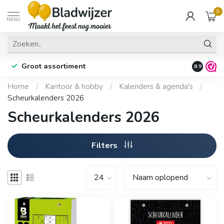
0
MENU
Groot assortiment
Fysieke 
8.9
Home
/
Kantoor & hobby
/
Kalenders & agenda's
/
Scheurkalenders 2026
Scheurkalenders 2026
Filters