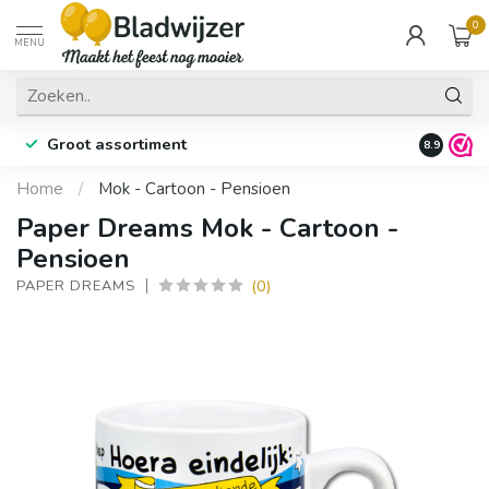
0
MENU
Groot assortiment
Fysieke 
8.9
Home
/
Mok - Cartoon - Pensioen
Paper Dreams Mok - Cartoon -
Pensioen
(0)
PAPER DREAMS