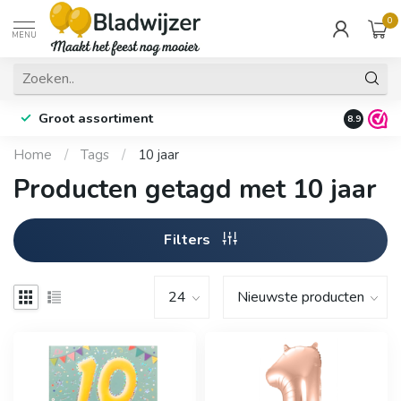
0
MENU
Groot assortiment
Fysieke 
8.9
Home
/
Tags
/
10 jaar
Producten getagd met 10 jaar
Filters