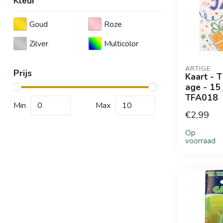
Kleur
Goud
Roze
Zilver
Multicolor
ARTIGE
Prijs
Kaart - 
age - 15 
TFA018
Min
Max
€2,99
Op
voorraad