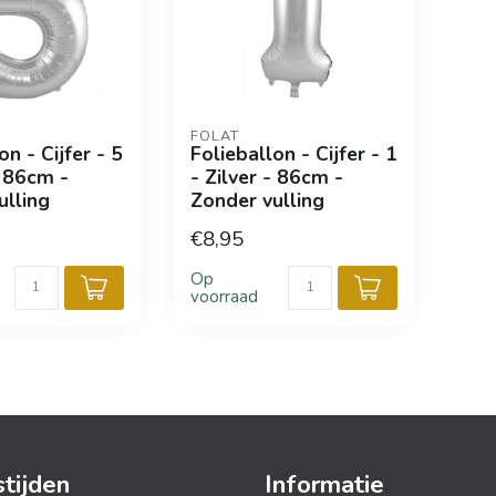
FOLAT
on - Cijfer - 5
Folieballon - Cijfer - 1
- 86cm -
- Zilver - 86cm -
ulling
Zonder vulling
€8,95
Op
voorraad
tijden
Informatie