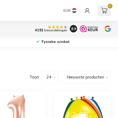
0
EUR
8.9
4192
beoordelingen
Fysieke winkel
Toon: