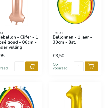
AT
FOLAT
ieballon - Cijfer - 1
Ballonnen - 1 jaar -
osé goud - 86cm -
30cm - 8st.
der vulling
95
€3,50
Op
rraad
voorraad