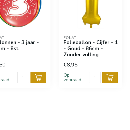
AT
FOLAT
lonnen - 3 jaar -
Folieballon - Cijfer - 1
m - 8st.
- Goud - 86cm -
Zonder vulling
50
€8,95
Op
rraad
voorraad