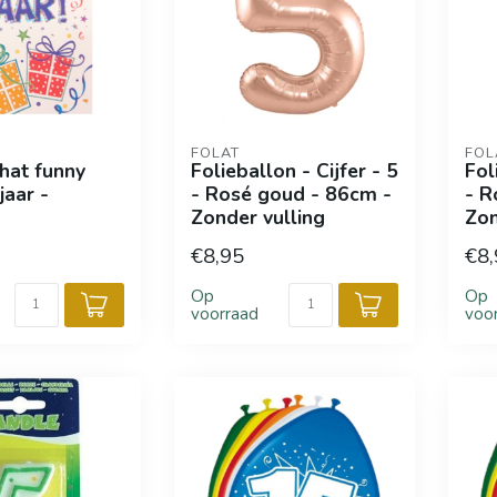
FOLAT
FOL
That funny
Folieballon - Cijfer - 5
Fol
jaar -
- Rosé goud - 86cm -
- R
Zonder vulling
Zon
€8,95
€8,
Op
Op
voorraad
voo