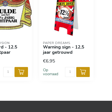
OSION
PAPER DREAMS
d - 12.5
Warning sign - 12,5
tpaar
jaar getrouwd
€6,95
Op
voorraad