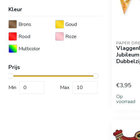
Kleur
Brons
Goud
Rood
Roze
PAPER DR
Vlaggenl
Multicolor
Jubileum 
Dubbelzi
Prijs
€3,95
Min
Max
Op
voorraad