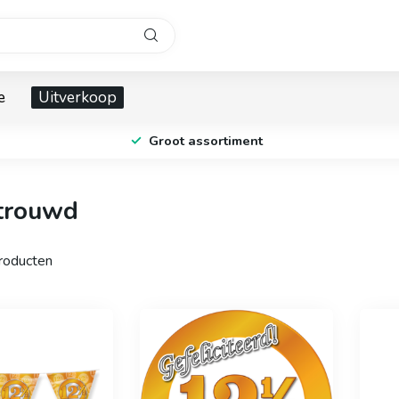
e
Uitverkoop
Groot assortiment
etrouwd
oducten