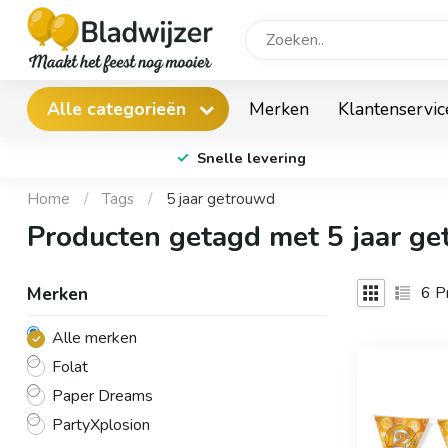
Merken
Klantenservic
Alle categorieën
Snelle levering
Home
/
Tags
/
5 jaar getrouwd
Producten getagd met 5 jaar g
6
Pr
Merken
Alle merken
Folat
Paper Dreams
PartyXplosion