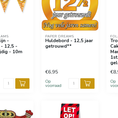
EAMS
PAPER DREAMS
FOL
ijn -
Huldebord - 12,5 jaar
Tro
- 12,5 -
getrouwd**
Cak
jdig - 10m
Man
1st
gel
€6,95
€8,
Op
Op
voorraad
voo