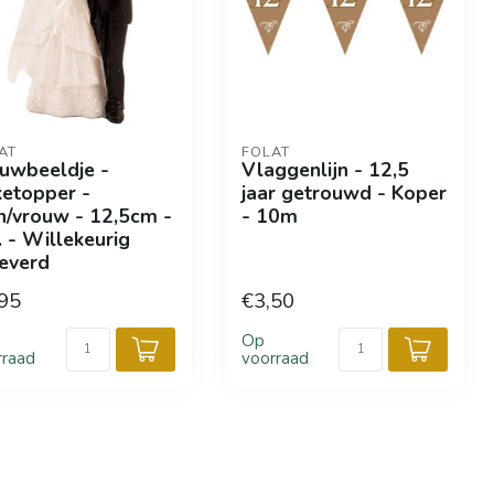
AT
FOLAT
uwbeeldje -
Vlaggenlijn - 12,5
etopper -
jaar getrouwd - Koper
/vrouw - 12,5cm -
- 10m
. - Willekeurig
everd
95
€3,50
Op
rraad
voorraad