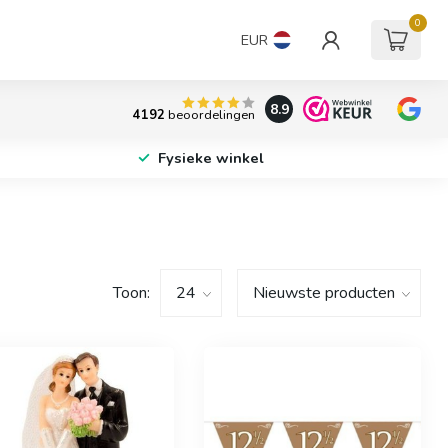
0
EUR
8.9
4192
beoordelingen
Fysieke winkel
Toon: