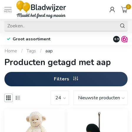
0
MENU
Groot assortiment
Fysieke 
8.9
Home
/
Tags
/
aap
Producten getagd met aap
Filters