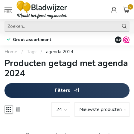
0
MENU
Groot assortiment
Fysieke 
8.9
Home
/
Tags
/
agenda 2024
Producten getagd met agenda
2024
Filters