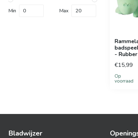
Min
Max
Rammela
badspeel
- Rubber
€15,99
Op
voorraad
Bladwijzer
Openings