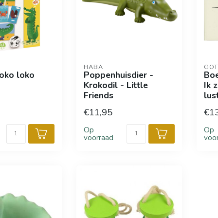
HABA
GOT
roko loko
Poppenhuisdier -
Boe
Krokodil - Little
Ik 
Friends
lus
€11,95
€1
Op
Op
voorraad
voo