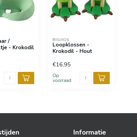
BIGJIGS
ar /
Loopklossen -
tje - Krokodil
Krokodil - Hout
€16,95
Op
voorraad
tijden
Informatie