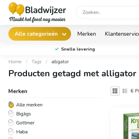
Merken
Klantenservic
Alle categorieën
Snelle levering
Home
/
Tags
/
alligator
Producten getagd met alligator
6
Pr
Merken
Alle merken
BigJigs
Gottmer
Haba