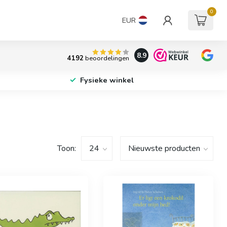
0
EUR
8.9
4192
beoordelingen
Fysieke winkel
Toon: