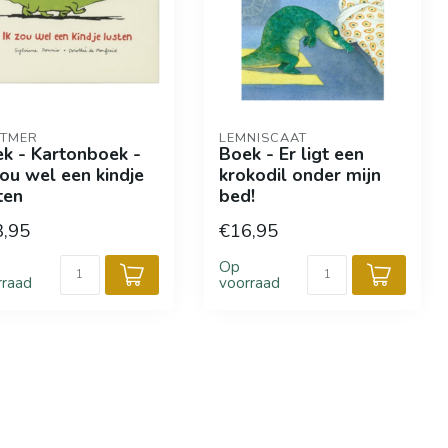
TMER
LEMNISCAAT
k - Kartonboek -
Boek - Er ligt een
zou wel een kindje
krokodil onder mijn
ten
bed!
3,95
€16,95
Op
rraad
voorraad