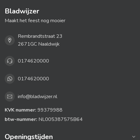
Bladwijzer
Maakt het feest nog mooier
Rembrandtstraat 23
2671GC Naaldwijk
0174620000
0174620000
info@bladwijzer.nl
KVK nummer:
99379988
btw-nummer:
NL005387575B64
Openingstijden