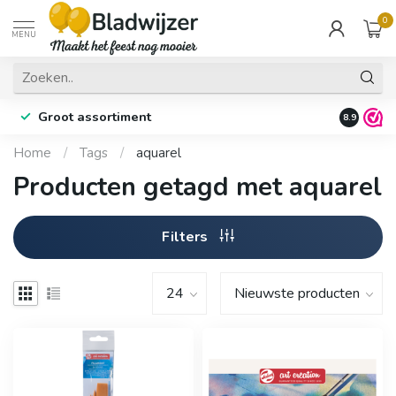
0
MENU
Groot assortiment
Fysieke 
8.9
Home
/
Tags
/
aquarel
Producten getagd met aquarel
Filters