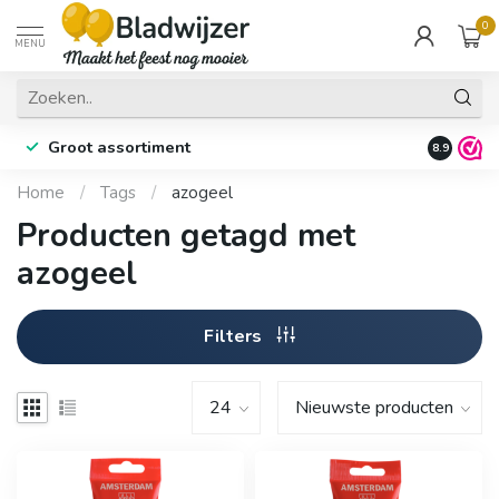
0
MENU
Groot assortiment
Fysieke 
8.9
Home
/
Tags
/
azogeel
Producten getagd met
azogeel
Filters