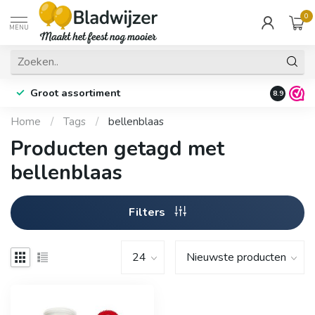
0
MENU
Groot assortiment
Fysieke 
8.9
Home
/
Tags
/
bellenblaas
Producten getagd met
bellenblaas
Filters