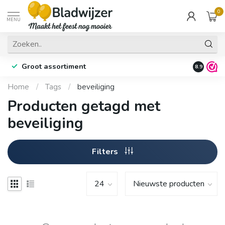
0
MENU
Groot assortiment
Fysieke 
8.9
Home
/
Tags
/
beveiliging
Producten getagd met
beveiliging
Filters