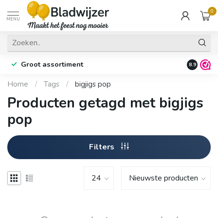
0
MENU
Groot assortiment
Fysieke 
8.9
Home
/
Tags
/
bigjigs pop
Producten getagd met bigjigs
pop
Filters