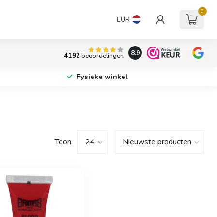
0
EUR
8.9
4192
beoordelingen
Fysieke winkel
Toon: