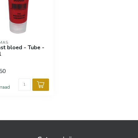
MAS
st bloed - Tube -
l
50
rraad