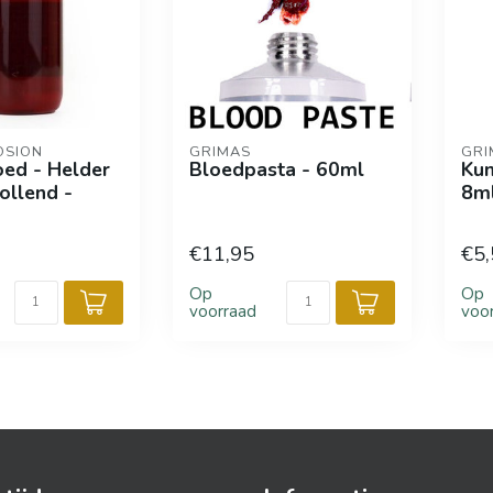
OSION
GRIMAS
GRI
oed - Helder
Bloedpasta - 60ml
Kun
tollend -
8m
€11,95
€5,
Op
Op
voorraad
voo