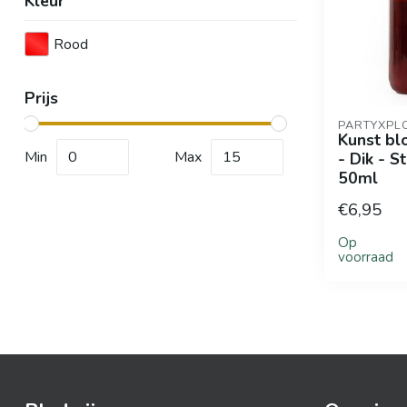
Kleur
Rood
Prijs
PARTYXPL
Kunst bl
Min
Max
- Dik - S
50ml
€6,95
Op
voorraad