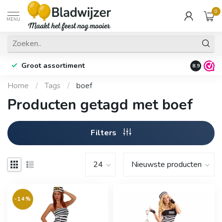
0
MENU
Groot assortiment
Fysieke 
8.9
Home
/
Tags
/
boef
Producten getagd met boef
Filters
-14%