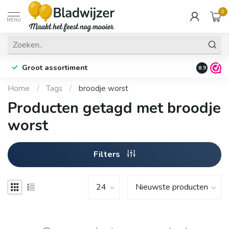
0
MENU
Groot assortiment
Fysieke 
8.9
Home
/
Tags
/
broodje worst
Producten getagd met broodje
worst
Filters