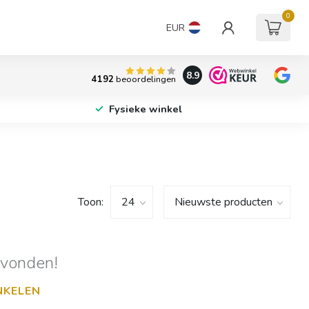
0
EUR
8.9
4192
beoordelingen
Fysieke winkel
Toon:
evonden!
NKELEN