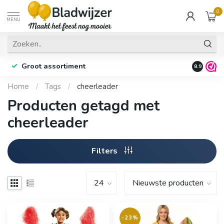
0
MENU
Groot assortiment
Fysieke 
8.9
Home
/
Tags
/
cheerleader
Producten getagd met
cheerleader
Filters
-23%