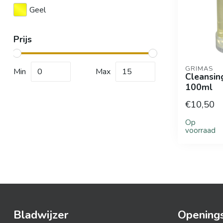
Geel
Prijs
GRIMAS
Min
Max
Cleansing
100ml
€10,50
Op
voorraad
Bladwijzer
Openings