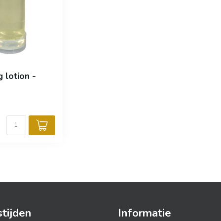
 lotion -
tijden
Informatie