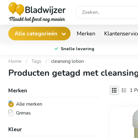
Merken
Klantenservic
Alle categorieën
Snelle levering
Home
/
Tags
/
cleansing lotion
Producten getagd met cleansing
1
Pr
Merken
Alle merken
Grimas
Kleur