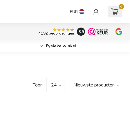
0
EUR
8.9
4192
beoordelingen
Fysieke winkel
Toon: