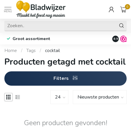
0
MENU
Groot assortiment
Fysieke 
8.9
Home
/
Tags
/
cocktail
Producten getagd met cocktail
Filters
Geen producten gevonden!