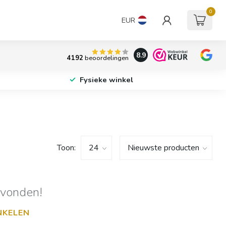
0
EUR
8.9
4192
beoordelingen
Fysieke winkel
Toon:
evonden!
NKELEN