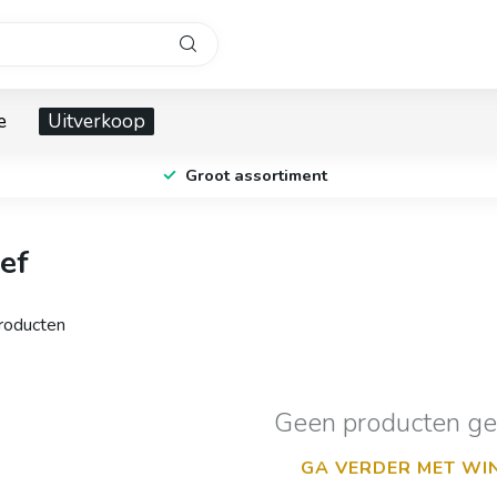
e
Uitverkoop
Groot assortiment
ef
oducten
Geen producten g
GA VERDER MET WI