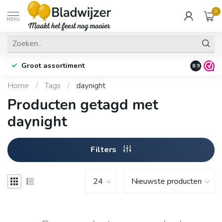
0
MENU
Groot assortiment
Fysieke 
8.9
Home
/
Tags
/
daynight
Producten getagd met
daynight
Filters