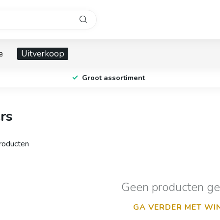
e
Uitverkoop
Groot assortiment
rs
oducten
Geen producten g
GA VERDER MET WI