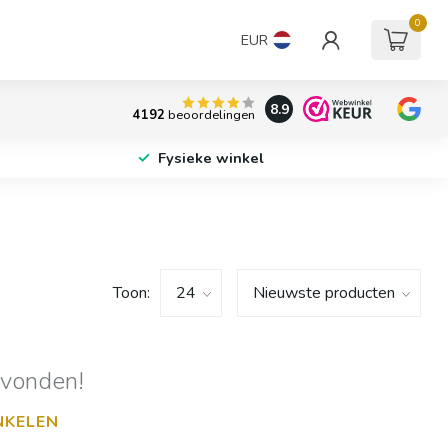
0
EUR
8.9
4192
beoordelingen
Fysieke winkel
Toon:
evonden!
NKELEN