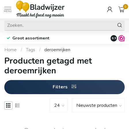
0
MENU
Groot assortiment
Fysieke 
8.9
Home
/
Tags
/
deroemrijken
Producten getagd met
deroemrijken
Filters