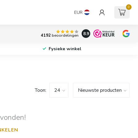
0
EUR
8.9
4192
beoordelingen
Fysieke winkel
Toon:
evonden!
NKELEN