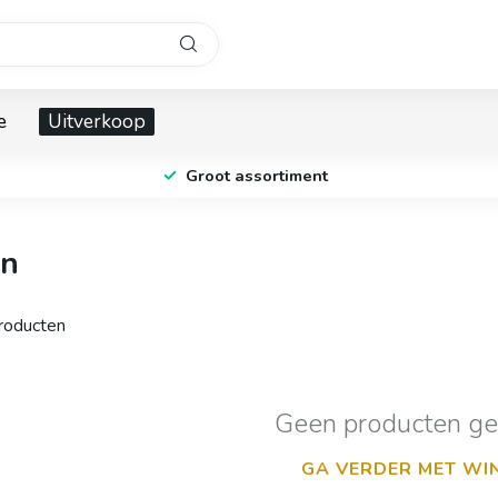
e
Uitverkoop
Groot assortiment
en
oducten
Geen producten g
GA VERDER MET WI