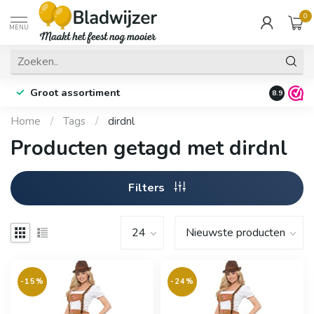
0
MENU
Groot assortiment
Fysieke 
8.9
Home
/
Tags
/
dirdnl
Producten getagd met dirdnl
Filters
-15%
-24%