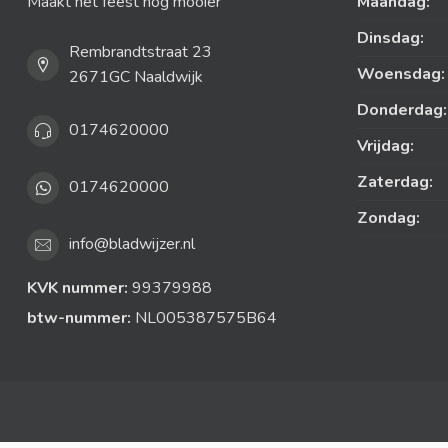
Maakt het feest nog mooier
Maandag:
Dinsdag:
Rembrandtstraat 23
Woensdag:
2671GC Naaldwijk
Donderdag:
0174620000
Vrijdag:
Zaterdag:
0174620000
Zondag:
info@bladwijzer.nl
KVK nummer:
99379988
btw-nummer:
NL005387575B64