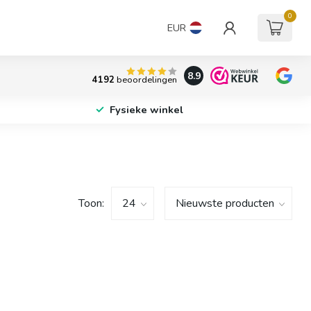
0
EUR
8.9
4192
beoordelingen
Fysieke winkel
Toon: