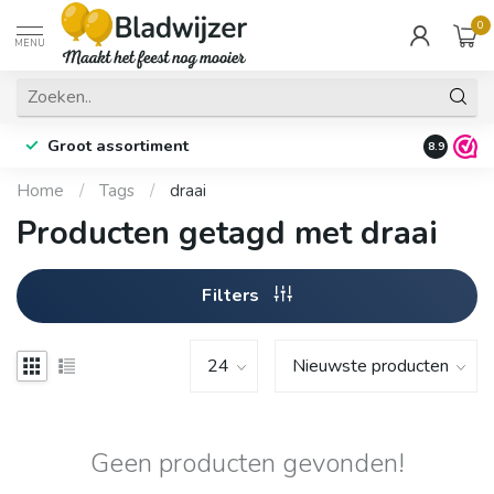
0
MENU
Groot assortiment
Fysieke 
8.9
Home
/
Tags
/
draai
Producten getagd met draai
Filters
Geen producten gevonden!