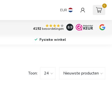
0
EUR
8.9
4192
beoordelingen
Fysieke winkel
Toon: