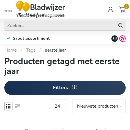
0
MENU
Groot assortiment
Fysieke 
8.9
Home
/
Tags
/
eerste jaar
Producten getagd met eerste
jaar
Filters