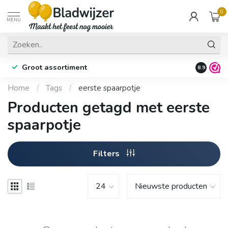
0
MENU
Groot assortiment
Fysieke 
8.9
Home
/
Tags
/
eerste spaarpotje
Producten getagd met eerste
spaarpotje
Filters