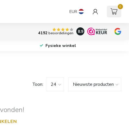
0
EUR
8.9
4192
beoordelingen
Fysieke winkel
Toon:
evonden!
NKELEN