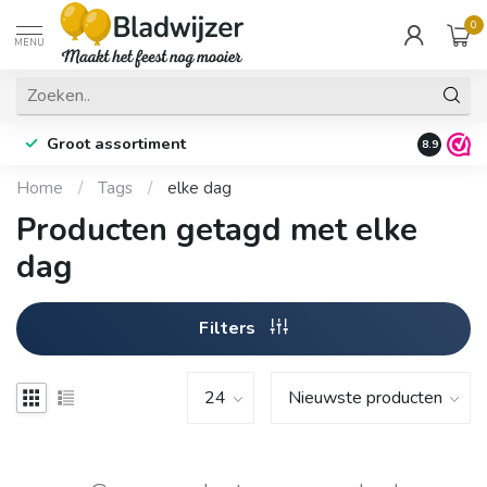
0
MENU
Groot assortiment
Fysieke 
8.9
Home
/
Tags
/
elke dag
Producten getagd met elke
dag
Filters