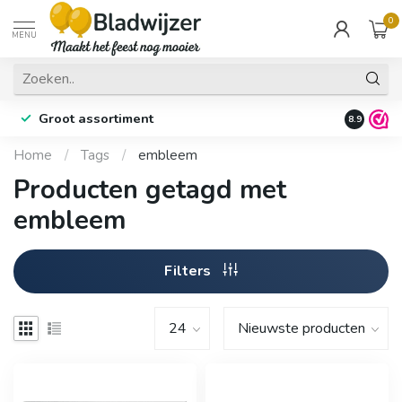
0
MENU
Groot assortiment
Fysieke 
8.9
Home
/
Tags
/
embleem
Producten getagd met
embleem
Filters