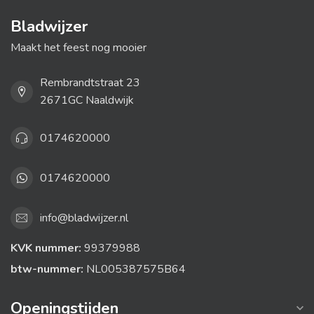
Bladwijzer
Maakt het feest nog mooier
Rembrandtstraat 23
2671GC Naaldwijk
0174620000
0174620000
info@bladwijzer.nl
KVK nummer:
99379988
btw-nummer:
NL005387575B64
Openingstijden