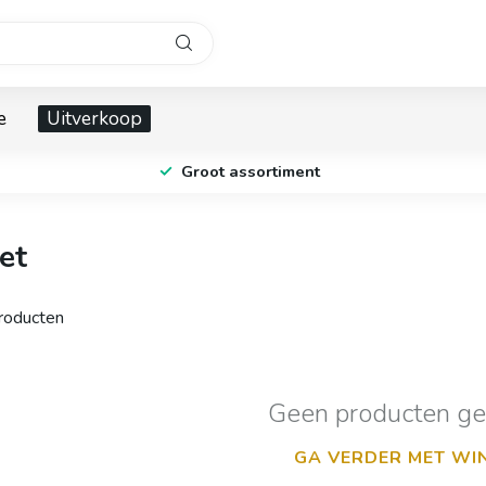
e
Uitverkoop
Groot assortiment
et
oducten
Geen producten g
GA VERDER MET WI